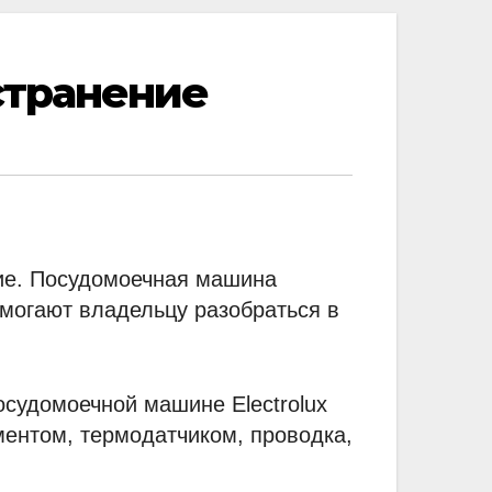
устранение
ие.
Посудомоечная машина
омогают владельцу разобраться в
осудомоечной машине Electrolux
ментом, термодатчиком, проводка,