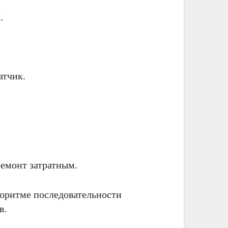
.
атчик.
ремонт затратным.
горитме последовательности
в.