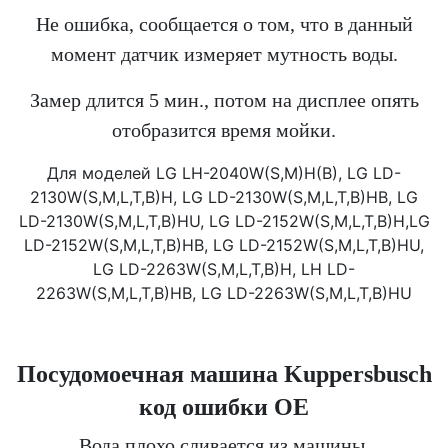
Не ошибка, сообщается о том, что в данный
момент датчик измеряет мутность воды.
Замер длится 5 мин., потом на дисплее опять
отобразится время мойки.
Для моделей LG LH-2040W(S,M)H(B), LG LD-
2130W(S,M,L,T,B)H, LG LD-2130W(S,M,L,T,B)HB, LG
LD-2130W(S,M,L,T,B)HU, LG LD-2152W(S,M,L,T,B)H,LG
LD-2152W(S,M,L,T,B)HB, LG LD-2152W(S,M,L,T,B)HU,
LG LD-2263W(S,M,L,T,B)H, LH LD-
2263W(S,M,L,T,B)HB, LG LD-2263W(S,M,L,T,B)HU
Посудомоечная машина Kuppersbusch
код ошибки OE
Вода плохо сливается из машины.