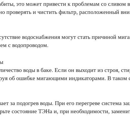
иты, это может привести к проблемам со сливом в
но проверять и чистить фильтр, расположенный вн
сутствие водоснабжения могут стать причиной мига
лем с водопроводом.
ды
ичество воды в баке. Если он выходит из строя, ст
ируя об ошибке мигающими индикаторами. В таком с
ает за подогрев воды. При его перегреве система
те состояние ТЭНа и, при необходимости, заменит