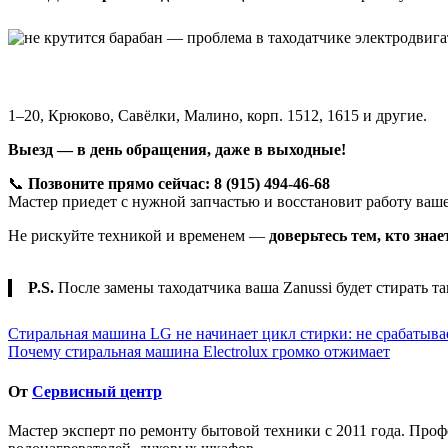
1–20, Крюково, Савёлки, Малино, корп. 1512, 1615 и другие.
Выезд — в день обращения, даже в выходные!
📞
Позвоните прямо сейчас: 8 (915) 494-46-68
Мастер приедет с нужной запчастью и восстановит работу ваше
Не рискуйте техникой и временем —
доверьтесь тем, кто зна
P.S.
После замены таходатчика ваша Zanussi будет стирать т
Навигация
Стиральная машина LG не начинает цикл стирки: не срабатыв
Почему стиральная машина Electrolux громко отжимает
по
записям
От
Сервисный центр
Мастер эксперт по ремонту бытовой техники с 2011 года. Про