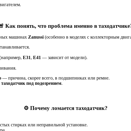
двигателем.
🚨 Как понять, что проблема именно в таходатчике
льных машинах
Zanussi
(особенно в моделях с коллекторным дви
станавливается.
(например,
E31
,
E41
— зависит от модели).
нивания.
ю
— причина, скорее всего, в подшипниках или ремне.
—
таходатчик под подозрением
.
⚙️ Почему ломается таходатчик?
стых стирках или неправильной установке.
ра.