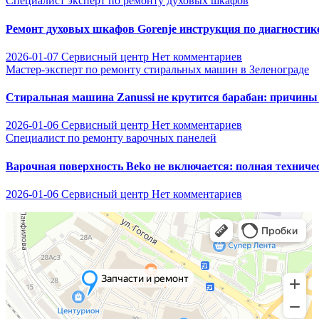
Специалист эксперт по ремонту духовых шкафов
Ремонт духовых шкафов Gorenje инструкция по диагностик
2026-01-07
Сервисный центр
Нет комментариев
Мастер-эксперт по ремонту стиральных машин в Зеленограде
Стиральная машина Zanussi не крутится барабан: причины
2026-01-06
Сервисный центр
Нет комментариев
Специалист по ремонту варочных панелей
Варочная поверхность Beko не включается: полная техниче
2026-01-06
Сервисный центр
Нет комментариев