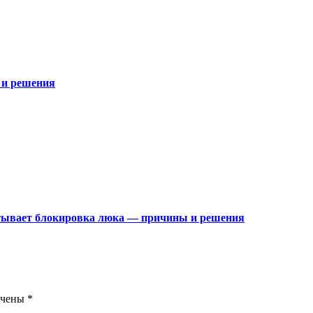
 и решения
атывает блокировка люка — причины и решения
ечены
*