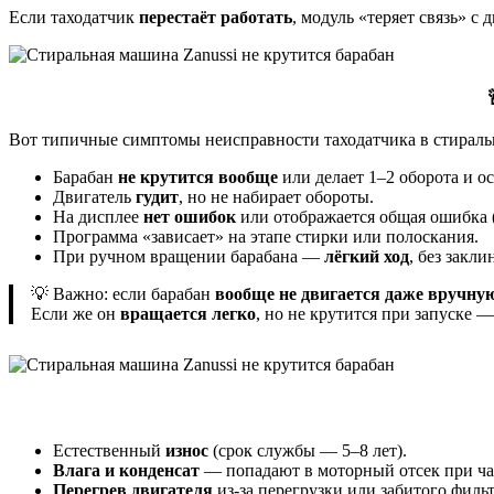
Если таходатчик
перестаёт работать
, модуль «теряет связь» с 
Вот типичные симптомы неисправности таходатчика в стира
Барабан
не крутится вообще
или делает 1–2 оборота и о
Двигатель
гудит
, но не набирает обороты.
На дисплее
нет ошибок
или отображается общая ошибка 
Программа «зависает» на этапе стирки или полоскания.
При ручном вращении барабана —
лёгкий ход
, без закли
💡 Важно: если барабан
вообще не двигается даже вручну
Если же он
вращается легко
, но не крутится при запуске 
Естественный
износ
(срок службы — 5–8 лет).
Влага и конденсат
— попадают в моторный отсек при ча
Перегрев двигателя
из-за перегрузки или забитого фильт