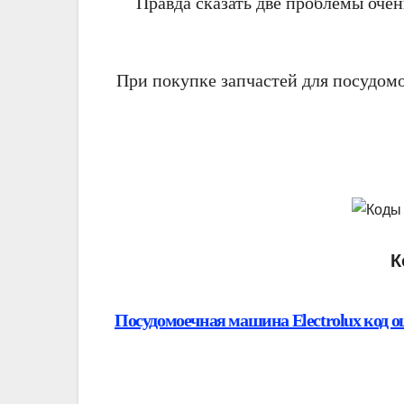
Правда сказать две проблемы оче
При покупке запчастей для посудомо
К
Посудомоечная машина Electrolux код о