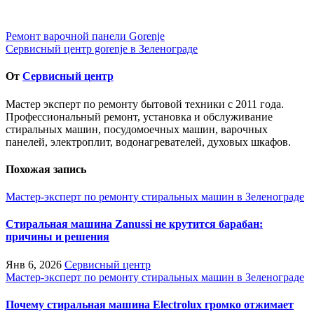
Навигация
Ремонт варочной панели Gorenje
Сервисный центр gorenje в Зеленограде
по
записям
От
Сервисный центр
Мастер эксперт по ремонту бытовой техники с 2011 года.
Профессиональный ремонт, установка и обслуживание
стиральных машин, посудомоечных машин, варочных
панелей, электроплит, водонагревателей, духовых шкафов.
Похожая запись
Мастер-эксперт по ремонту стиральных машин в Зеленограде
Стиральная машина Zanussi не крутится барабан:
причины и решения
Янв 6, 2026
Сервисный центр
Мастер-эксперт по ремонту стиральных машин в Зеленограде
Почему стиральная машина Electrolux громко отжимает