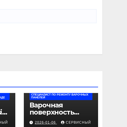
СПЕЦИАЛИСТ ПО РЕМОНТУ ВАРОЧНЫХ
АДЕ
ПАНЕЛЕЙ
Варочная
i
поверхность
Beko не
НЫЙ
2026-01-06
СЕРВИСНЫЙ
включается: