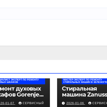
ИАЛИСТ ЭКСПЕРТ ПО РЕМОНТУ
МАСТЕР-ЭКСПЕРТ ПО РЕМОНТУ
ОВЫХ ШКАФОВ
СТИРАЛЬНЫХ МАШИН В ЗЕЛЕНОГР
монт духовых
Стиральная
афов Gorenje
машина Zanuss
струкция по
не крутится
026-01-07
СЕРВИСНЫЙ
2026-01-06
СЕРВИС
агностике
барабан: