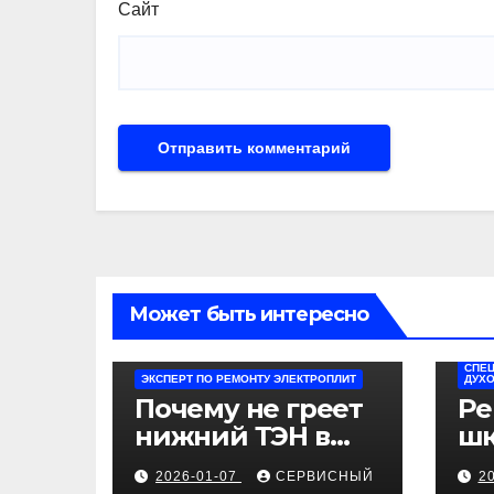
Сайт
Может быть интересно
СПЕЦ
ЭКСПЕРТ ПО РЕМОНТУ ЭЛЕКТРОПЛИТ
ДУХ
Почему не греет
Ре
нижний ТЭН в
шк
электроплите
ин
2026-01-07
СЕРВИСНЫЙ
2
Kaiser
ди