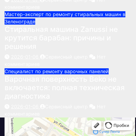
комментариев
Мастер-эксперт по ремонту стиральных машин в
Зеленограде
Стиральная машина Zanussi не
крутится барабан: причины и
решения
2026-01-06
Сервисный центр
Нет
комментариев
Специалист по ремонту варочных панелей
Варочная поверхность Beko не
включается: полная техническая
диагностика
2026-01-06
Сервисный центр
Нет
комментариев