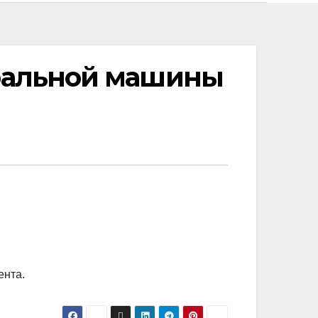
иральной машины
ента.