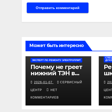
Может быть интересно
СПЕЦ
ЭКСПЕРТ ПО РЕМОНТУ ЭЛЕКТРОПЛИТ
ДУХ
Почему не греет
Ре
нижний ТЭН в
шк
электроплите
ин
2026-01-07
СЕРВИСНЫЙ
20
Kaiser
ди
ЦЕНТР
НЕТ
ЦЕН
КОММЕНТАРИЕВ
КОМ