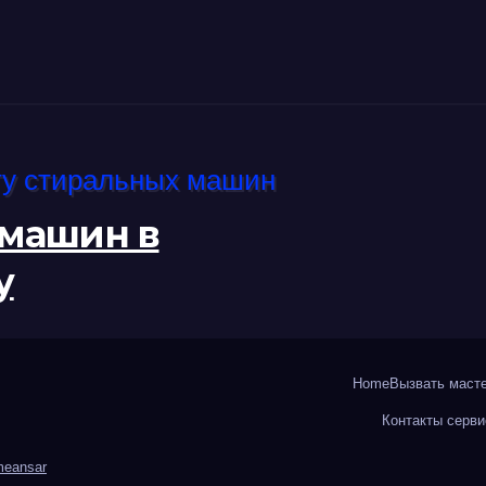
 машин в
у
Home
Вызвать масте
Контакты серви
eansar