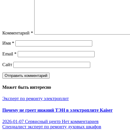
Комментарий
*
Имя
*
Email
*
Сайт
Может быть интересно
Эксперт по ремонту электроплит
Почему не греет нижний ТЭН в электроплите Kaiser
2026-01-07
Сервисный центр
Нет комментариев
Специалист эксперт по ремонту духовых шкафов