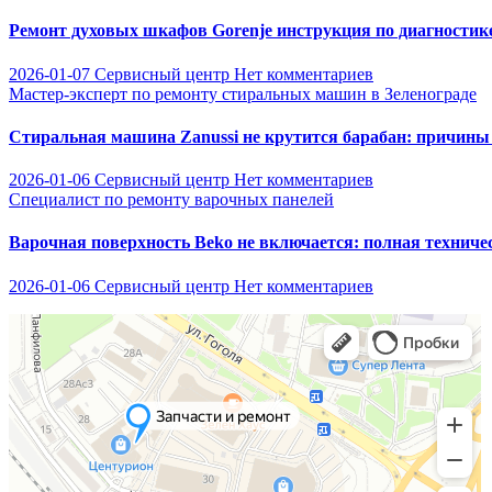
Ремонт духовых шкафов Gorenje инструкция по диагностик
2026-01-07
Сервисный центр
Нет комментариев
Мастер-эксперт по ремонту стиральных машин в Зеленограде
Стиральная машина Zanussi не крутится барабан: причины
2026-01-06
Сервисный центр
Нет комментариев
Специалист по ремонту варочных панелей
Варочная поверхность Beko не включается: полная техниче
2026-01-06
Сервисный центр
Нет комментариев