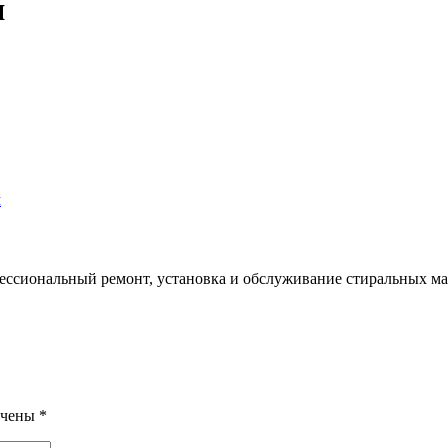
я
м
фессиональный ремонт, установка и обслуживание стиральных м
ечены
*