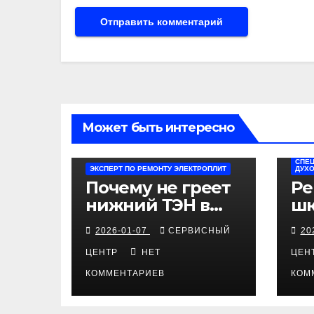
Может быть интересно
СПЕЦ
ЭКСПЕРТ ПО РЕМОНТУ ЭЛЕКТРОПЛИТ
ДУХ
Почему не греет
Ре
нижний ТЭН в
шк
электроплите
ин
2026-01-07
СЕРВИСНЫЙ
20
Kaiser
ди
ЦЕНТР
НЕТ
ЦЕН
КОММЕНТАРИЕВ
КОМ