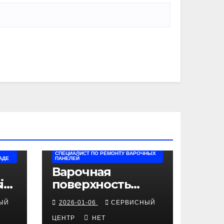
СПЕЦИАЛИСТ ПО РЕМОНТУ ВАРОЧНЫХ
АДЕ
ПАНЕЛЕЙ
Варочная
i
поверхность
Beko не
ЫЙ
2026-01-06
СЕРВИСНЫЙ
включается:
полная
ЦЕНТР
НЕТ