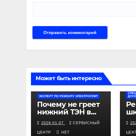
Может быть интересно
СПЕЦ
ЭКСПЕРТ ПО РЕМОНТУ ЭЛЕКТРОПЛИТ
ДУХ
Почему не греет
Ре
нижний ТЭН в
шк
электроплите
ин
2026-01-07
СЕРВИСНЫЙ
20
Kaiser
ди
ЦЕНТР
НЕТ
ЦЕН