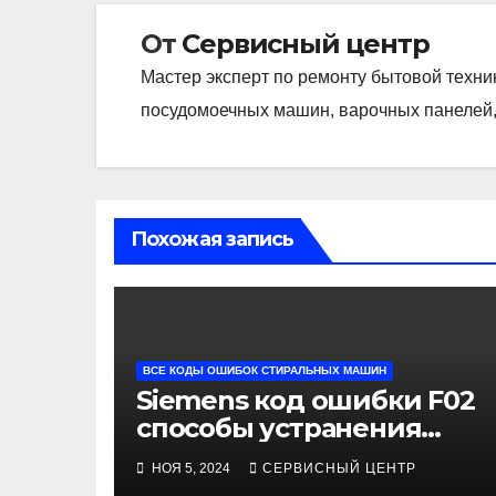
От
Сервисный центр
Мастер эксперт по ремонту бытовой техни
посудомоечных машин, варочных панелей,
Похожая запись
ВСЕ КОДЫ ОШИБОК СТИРАЛЬНЫХ МАШИН
Siemens код ошибки F02
способы устранения
своими руками
НОЯ 5, 2024
СЕРВИСНЫЙ ЦЕНТР