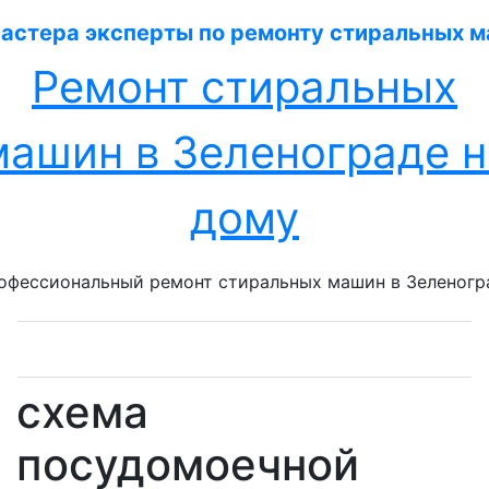
Перейти
к
содержанию
Ремонт стиральных
машин в Зеленограде н
дому
офессиональный ремонт стиральных машин в Зеленогр
схема
посудомоечной