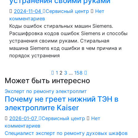
устранения своими руками
2024-11-04
Сервисный центр
Нет
комментариев
Коды ошибок стиральных машин Siemens.
Расшифровка кодов ошибок Siemens и способы
устранения своими руками. Стиральная
машина Siemens код ошибки в чем причина и
порядок устранения
Пагинация
1
2
3
…
158
Может быть интересно
записей
Эксперт по ремонту электроплит
Почему не греет нижний ТЭН в
электроплите Kaiser
2026-01-07
Сервисный центр
Нет
комментариев
Специалист эксперт по ремонту духовых шкафов