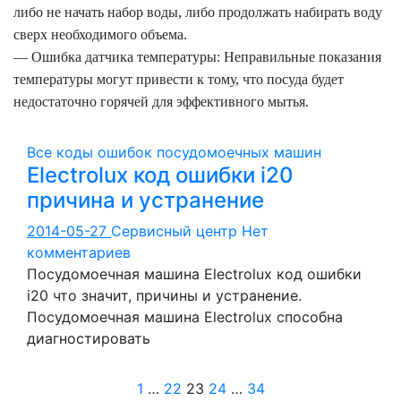
либо не начать набор воды, либо продолжать набирать воду
сверх необходимого объема.
— Ошибка датчика температуры: Неправильные показания
температуры могут привести к тому, что посуда будет
недостаточно горячей для эффективного мытья.
Все коды ошибок посудомоечных машин
Electrolux код ошибки i20
причина и устранение
2014-05-27
Сервисный центр
Нет
комментариев
Посудомоечная машина Electrolux код ошибки
i20 что значит, причины и устранение.
Посудомоечная машина Electrolux способна
диагностировать
Пагинация
1
…
22
23
24
…
34