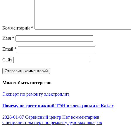
Комментарий
*
Имя
*
Email
*
Сайт
Может быть интересно
Эксперт по ремонту электроплит
Почему не греет нижний ТЭН в электроплите Kaiser
2026-01-07
Сервисный центр
Нет комментариев
Специалист эксперт по ремонту духовых шкафов