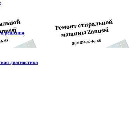
е
 и решения
ская диагностика