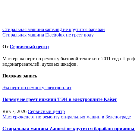
Навигация
Стиральная машина samsung не крутится барабан
Стиральная машина Electrolux не греет воду
по
записям
От
Сервисный центр
Мастер эксперт по ремонту бытовой техники с 2011 года. Про
водонагревателей, духовых шкафов.
Похожая запись
Эксперт по ремонту электроплит
Почему не греет нижний ТЭН в электроплите Kaiser
Янв 7, 2026
Сервисный центр
Мастер-эксперт по ремонту стиральных машин в Зеленограде
Стиральная машина Zanussi не крутится барабан: причины