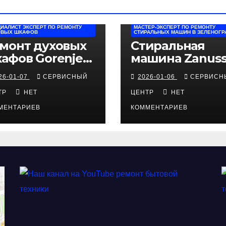
ИАЛИСТ ЭКСПЕРТ ПО РЕМОНТУ
МАСТЕР-ЭКСПЕРТ ПО РЕМОНТУ
ОВЫХ ШКАФОВ
СТИРАЛЬНЫХ МАШИН В ЗЕЛЕНОГР
монт духовых
Стиральная
афов Gorenje
машина Zanuss
струкция по
не крутится
26-01-07
СЕРВИСНЫЙ
2026-01-06
СЕРВИСН
агностике
барабан:
ТР
НЕТ
причины и
ЦЕНТР
НЕТ
решения
МЕНТАРИЕВ
КОММЕНТАРИЕВ