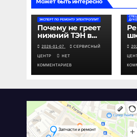
Может быть интересно
СПЕЦ
ЭКСПЕРТ ПО РЕМОНТУ ЭЛЕКТРОПЛИТ
ДУХ
Почему не греет
Ре
нижний ТЭН в
шк
электроплите
ин
2026-01-07
СЕРВИСНЫЙ
20
Kaiser
ди
ЦЕНТР
НЕТ
ЦЕН
КОММЕНТАРИЕВ
КОМ