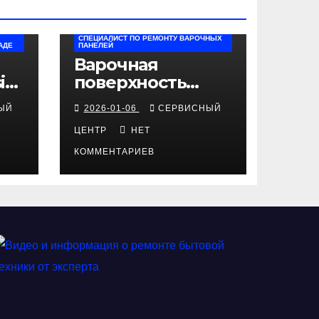
СПЕЦИАЛИСТ ПО РЕМОНТУ ВАРОЧНЫХ
АДЕ
ПАНЕЛЕЙ
Варочная
i
поверхность
Beko не
ЫЙ
2026-01-06
СЕРВИСНЫЙ
включается:
полная
ЦЕНТР
НЕТ
техническая
КОММЕНТАРИЕВ
диагностика